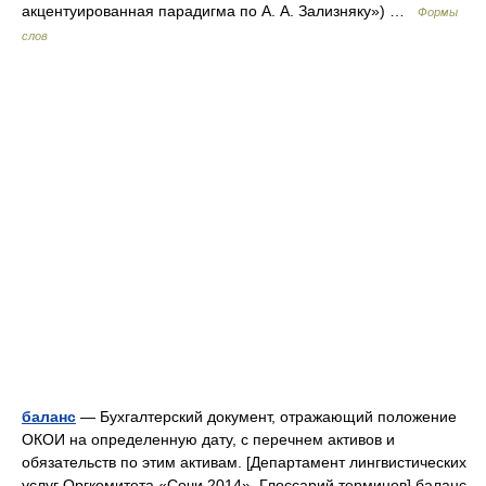
акцентуированная парадигма по А. А. Зализняку») …
Формы
слов
баланс
— Бухгалтерский документ, отражающий положение
ОКОИ на определенную дату, с перечнем активов и
обязательств по этим активам. [Департамент лингвистических
услуг Оргкомитета «Сочи 2014». Глоссарий терминов] баланс