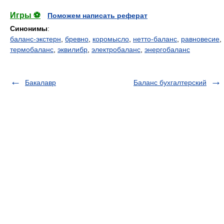
Игры ⚽
Поможем написать реферат
Синонимы
:
баланс-экстерн
,
бревно
,
коромысло
,
нетто-баланс
,
равновесие
,
термобаланс
,
эквилибр
,
электробаланс
,
энергобаланс
Бакалавр
Баланс бухгалтерский