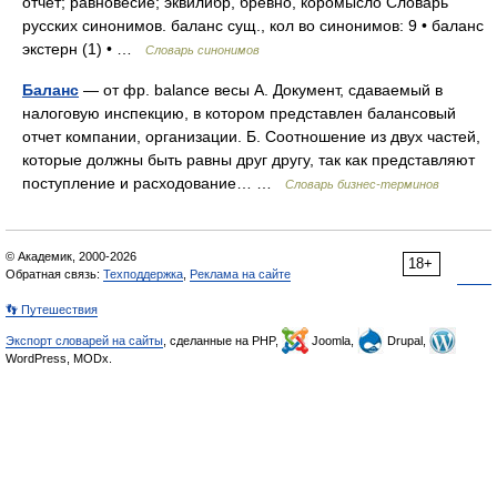
отчёт; равновесие; эквилибр, бревно, коромысло Словарь
русских синонимов. баланс сущ., кол во синонимов: 9 • баланс
экстерн (1) • …
Словарь синонимов
Баланс
— от фр. balance весы А. Документ, сдаваемый в
налоговую инспекцию, в котором представлен балансовый
отчет компании, организации. Б. Соотношение из двух частей,
которые должны быть равны друг другу, так как представляют
поступление и расходование… …
Словарь бизнес-терминов
© Академик, 2000-2026
18+
Обратная связь:
Техподдержка
,
Реклама на сайте
👣 Путешествия
Экспорт словарей на сайты
, сделанные на PHP,
Joomla,
Drupal,
WordPress, MODx.