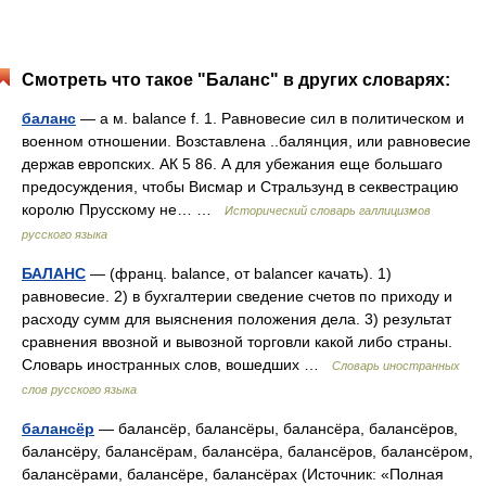
Смотреть что такое "Баланс" в других словарях:
баланс
— а м. balance f. 1. Равновесие сил в политическом и
военном отношении. Возставлена ..балянция, или равновесие
держав европских. АК 5 86. А для убежания еще большаго
предосуждения, чтобы Висмар и Стральзунд в секвестрацию
королю Прусскому не… …
Исторический словарь галлицизмов
русского языка
БАЛАНС
— (франц. balance, от balancer качать). 1)
равновесие. 2) в бухгалтерии сведение счетов по приходу и
расходу сумм для выяснения положения дела. 3) результат
сравнения ввозной и вывозной торговли какой либо страны.
Словарь иностранных слов, вошедших …
Словарь иностранных
слов русского языка
балансёр
— балансёр, балансёры, балансёра, балансёров,
балансёру, балансёрам, балансёра, балансёров, балансёром,
балансёрами, балансёре, балансёрах (Источник: «Полная